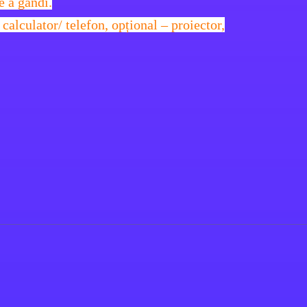
e a gândi.
calculator/ telefon, opțional – proiector,