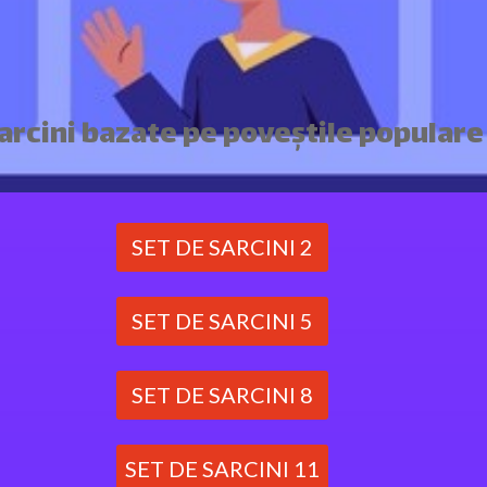
arcini bazate pe poveștile populare
SET DE SARCINI 2
SET DE SARCINI 5
SET DE SARCINI 8
SET DE SARCINI 11