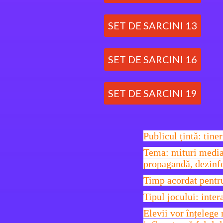
SET DE SARCINI 13
SET DE SARCINI 16
SET DE SARCINI 19
Publicul țintă: tine
Tema: mituri media, 
propagandă, dezinf
Timp acordat pentru
Tipul jocului: inter
Elevii vor înțelege 