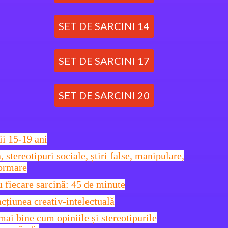
SET DE SARCINI 14
SET DE SARCINI 17
SET DE SARCINI 20
rii 15-19 ani
stereotipuri sociale, știri false, manipulare,
ormare
 fiecare sarcină: 45 de minute
acțiunea creativ-intelectuală
mai bine cum opiniile și stereotipurile