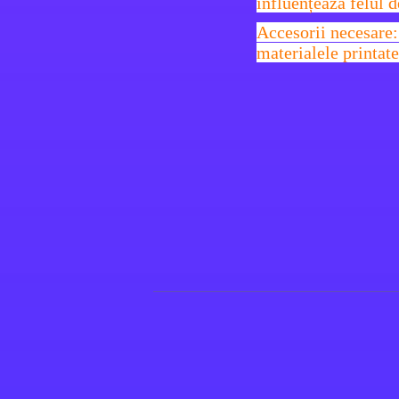
influențează felul d
Accesorii necesare: 
materialele printate